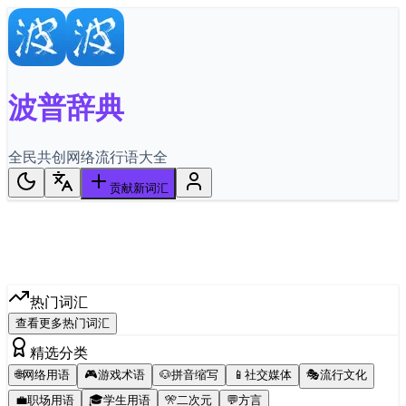
波普辞典
全民共创网络流行语大全
贡献新词汇
热门词汇
查看更多热门词汇
精选分类
🌐
网络用语
🎮
游戏术语
🐶
拼音缩写
📱
社交媒体
🎭
流行文化
💼
职场用语
🎓
学生用语
🎌
二次元
💬
方言